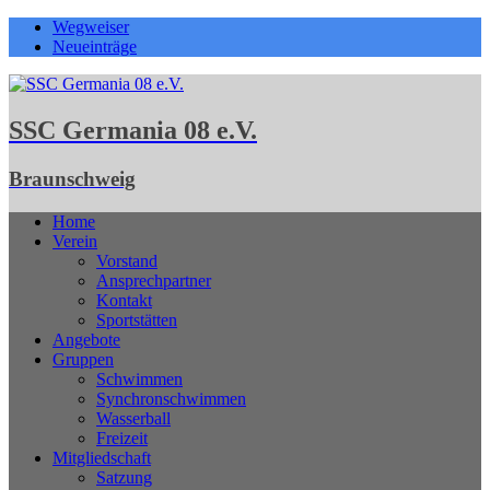
Wegweiser
Neueinträge
SSC Germania 08 e.V.
Braunschweig
Home
Verein
Vorstand
Ansprechpartner
Kontakt
Sportstätten
Angebote
Gruppen
Schwimmen
Synchronschwimmen
Wasserball
Freizeit
Mitgliedschaft
Satzung