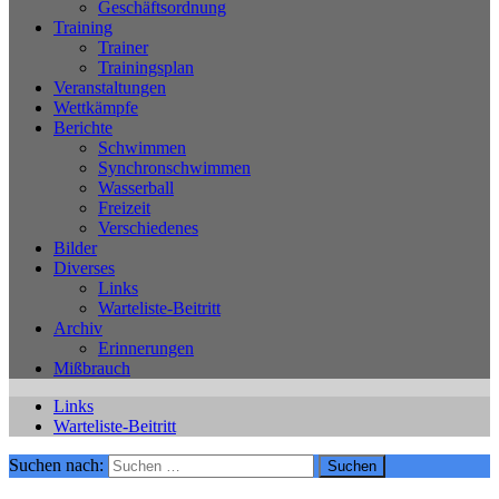
Geschäftsordnung
Training
Trainer
Trainingsplan
Veranstaltungen
Wettkämpfe
Berichte
Schwimmen
Synchronschwimmen
Wasserball
Freizeit
Verschiedenes
Bilder
Diverses
Links
Warteliste-Beitritt
Archiv
Erinnerungen
Mißbrauch
Links
Warteliste-Beitritt
Suchen nach: