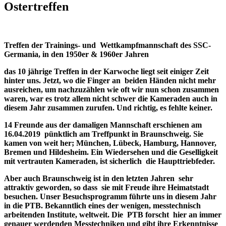
Ostertreffen
Treffen der Trainings- und Wettkampfmannschaft
des SSC-
Germania, in den 1950er & 1960er Jahren
das 10 jährige Treffen in der Karwoche liegt seit einiger Zeit
hinter uns. Jetzt, wo die Finger an beiden Händen nicht mehr
ausreichen, um nachzuzählen wie oft wir nun schon zusammen
waren, war es trotz allem nicht schwer die Kameraden auch in
diesem Jahr zusammen zurufen. Und richtig, es fehlte keiner.
14 Freunde aus der damaligen Mannschaft erschienen am
16.04.2019 pünktlich am Treffpunkt in Braunschweig. Sie
kamen von weit her; München, Lübeck, Hamburg, Hannover,
Bremen und Hildesheim. Ein Wiedersehen und die Geselligkeit
mit vertrauten Kameraden, ist sicherlich die Haupttriebfeder.
Aber auch Braunschweig ist in den letzten Jahren sehr
attraktiv geworden, so dass sie mit Freude ihre Heimatstadt
besuchen. Unser Besuchsprogramm führte uns in diesem Jahr
in die PTB. Bekanntlich eines der wenigen, messtechnisch
arbeitenden Institute, weltweit. Die PTB forscht hier an immer
genauer werdenden Messtechniken und gibt ihre Erkenntnisse