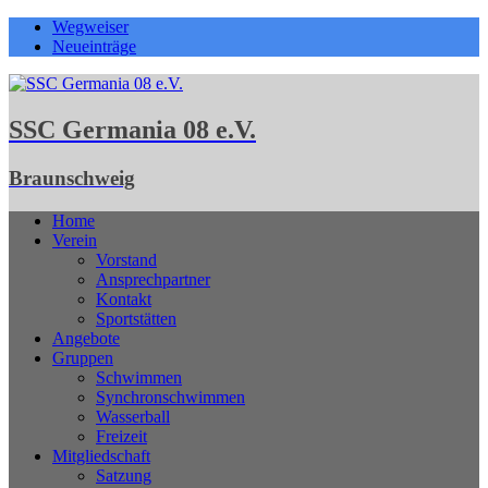
Wegweiser
Neueinträge
SSC Germania 08 e.V.
Braunschweig
Home
Verein
Vorstand
Ansprechpartner
Kontakt
Sportstätten
Angebote
Gruppen
Schwimmen
Synchronschwimmen
Wasserball
Freizeit
Mitgliedschaft
Satzung