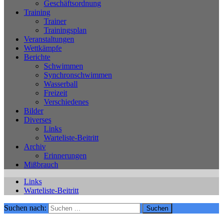
Geschäftsordnung
Training
Trainer
Trainingsplan
Veranstaltungen
Wettkämpfe
Berichte
Schwimmen
Synchronschwimmen
Wasserball
Freizeit
Verschiedenes
Bilder
Diverses
Links
Warteliste-Beitritt
Archiv
Erinnerungen
Mißbrauch
Links
Warteliste-Beitritt
Suchen nach: