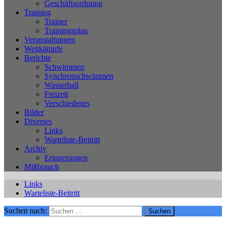
Geschäftsordnung
Training
Trainer
Trainingsplan
Veranstaltungen
Wettkämpfe
Berichte
Schwimmen
Synchronschwimmen
Wasserball
Freizeit
Verschiedenes
Bilder
Diverses
Links
Warteliste-Beitritt
Archiv
Erinnerungen
Mißbrauch
Links
Warteliste-Beitritt
Suchen nach: