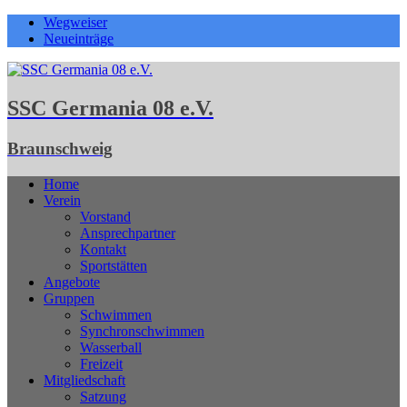
Wegweiser
Neueinträge
SSC Germania 08 e.V.
Braunschweig
Home
Verein
Vorstand
Ansprechpartner
Kontakt
Sportstätten
Angebote
Gruppen
Schwimmen
Synchronschwimmen
Wasserball
Freizeit
Mitgliedschaft
Satzung